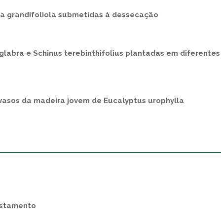
a grandifoliola submetidas à dessecação
glabra e Schinus terebinthifolius plantadas em diferentes
 vasos da madeira jovem de Eucalyptus urophylla
estamento