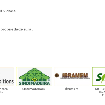
utividade
 propriedade rural
Ibramem
SIF - 
ntara
Sindimadeirars
Inv
do
Fl