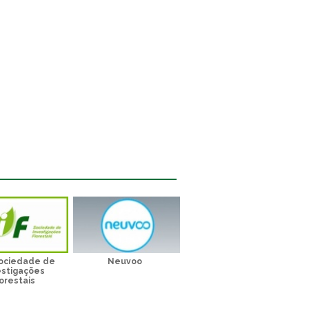
Sociedade de
Neuvoo
estigações
orestais