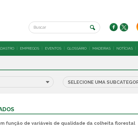
ADASTRO
|
EMPREGOS
|
EVENTOS
|
GLOSSÁRIO
|
MADEIRAS
|
NOTÍCIAS
|
RADOS
m função de variáveis de qualidade da colheita florestal