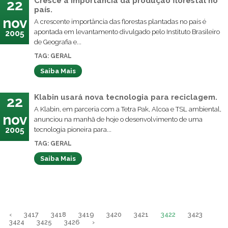
Cresce a importância da produção florestal no
22
país.
nov
A crescente importância das florestas plantadas no país é
apontada em levantamento divulgado pelo Instituto Brasileiro
2005
de Geografia e...
TAG: GERAL
Saiba Mais
Klabin usará nova tecnologia para reciclagem.
22
A Klabin, em parceria com a Tetra Pak, Alcoa e TSL ambiental,
nov
anunciou na manhã de hoje o desenvolvimento de uma
2005
tecnologia pioneira para...
TAG: GERAL
Saiba Mais
‹
3417
3418
3419
3420
3421
3422
3423
3424
3425
3426
›