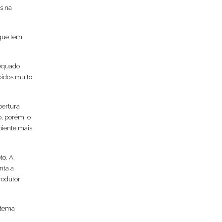
s na
 que tem
dequado
bidos muito
bertura
o, porém, o
biente mais
to. A
nta a
rodutor
stema