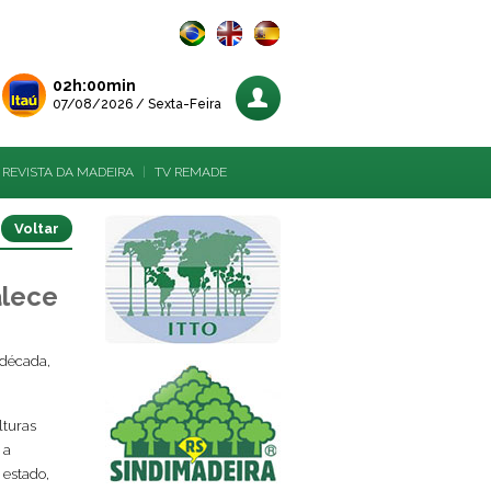
02h:00min
07/08/2026 / Sexta-Feira
REVISTA DA MADEIRA
|
TV REMADE
Voltar
alece
 década,
lturas
 a
 estado,