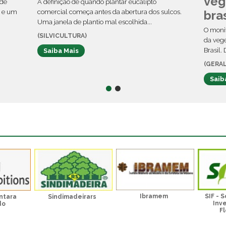
veg
nde
A definição de quando plantar eucalipto
o e um
comercial começa antes da abertura dos sulcos.
bras
Uma janela de plantio mal escolhida...
O moni
(SILVICULTURA)
da vege
Brasil.
Saiba Mais
(GERAL
Saib
Ibramem
SIF - 
ntara
Sindimadeirars
Inv
do
Fl