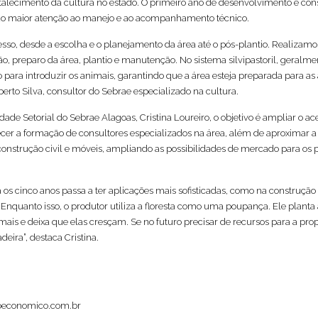
talecimento da cultura no estado. O primeiro ano de desenvolvimento é con
ndo maior atenção ao manejo e ao acompanhamento técnico.
o, desde a escolha e o planejamento da área até o pós-plantio. Realizamo
ação, preparo da área, plantio e manutenção. No sistema silvipastoril, geralme
ara introduzir os animais, garantindo que a área esteja preparada para as 
berto Silva, consultor do Sebrae especializado na cultura.
dade Setorial do Sebrae Alagoas, Cristina Loureiro, o objetivo é ampliar o ac
ecer a formação de consultores especializados na área, além de aproximar 
onstrução civil e móveis, ampliando as possibilidades de mercado para os 
s cinco anos passa a ter aplicações mais sofisticadas, como na construção c
nquanto isso, o produtor utiliza a floresta como uma poupança. Ele planta 
ais e deixa que elas cresçam. Se no futuro precisar de recursos para a pro
eira”, destaca Cristina.
oeconomico.com.br