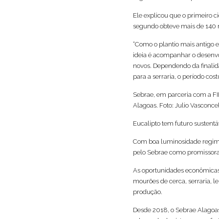
Ele explicou que o primeiro c
segundo obteve mais de 140 m
“Como o plantio mais antigo 
ideia é acompanhar o desenvol
novos. Dependendo da finalid
para a serraria, o período cos
Sebrae, em parceria com a F
Alagoas. Foto: Julio Vasconce
Eucalipto tem futuro sustent
Com boa luminosidade regime
pelo Sebrae como promissora
As oportunidades econômicas 
mourões de cerca, serraria, l
produção.
Desde 2018, o Sebrae Alagoas