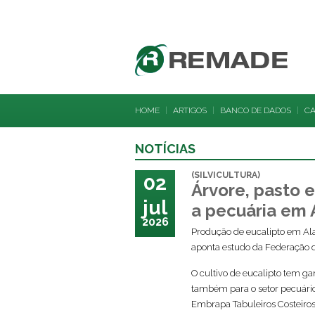
HOME
|
ARTIGOS
|
BANCO DE DADOS
|
C
NOTÍCIAS
(SILVICULTURA)
02
Árvore, pasto 
jul
a pecuária em 
2026
Produção de eucalipto em Ala
aponta estudo da Federação da
O cultivo de eucalipto tem g
também para o setor pecuário
Embrapa Tabuleiros Costeiros,