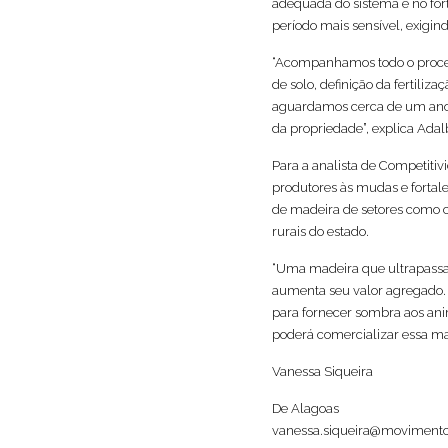
adequada do sistema e no for
período mais sensível, exigi
“Acompanhamos todo o process
de solo, definição da fertiliz
aguardamos cerca de um ano p
da propriedade”, explica Adal
Para a analista de Competitivi
produtores às mudas e fortal
de madeira de setores como c
rurais do estado.
“Uma madeira que ultrapassa o
aumenta seu valor agregado. E
para fornecer sombra aos anim
poderá comercializar essa mad
Vanessa Siqueira
De Alagoas
vanessa.siqueira@moviment