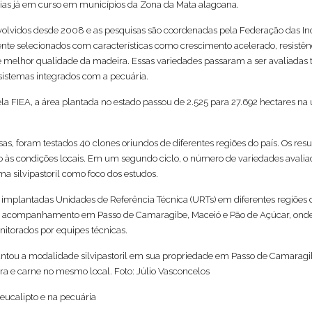
ias já em curso em municípios da Zona da Mata alagoana.
lvidos desde 2008 e as pesquisas são coordenadas pela Federação das Ind
ente selecionados com características como crescimento acelerado, resistên
e melhor qualidade da madeira. Essas variedades passaram a ser avaliadas
 sistemas integrados com a pecuária.
a FIEA, a área plantada no estado passou de 2.525 para 27.692 hectares na 
as, foram testados 40 clones oriundos de diferentes regiões do país. Os res
às condições locais. Em um segundo ciclo, o número de variedades avali
ma silvipastoril como foco dos estudos.
m implantadas Unidades de Referência Técnica (URTs) em diferentes regiões 
e acompanhamento em Passo de Camaragibe, Maceió e Pão de Açúcar, onde
itorados por equipes técnicas.
ntou a modalidade silvipastoril em sua propriedade em Passo de Camaragi
ra e carne no mesmo local. Foto: Júlio Vasconcelos
 eucalipto e na pecuária