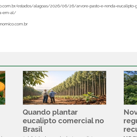
.com.br/estados/alagoas/2026/06/26/arvore-pasto-e-renda-eucalipto-
ia-em-al/
onomico.com.br
Quando plantar
Nov
eucalipto comercial no
reg
Brasil
rec