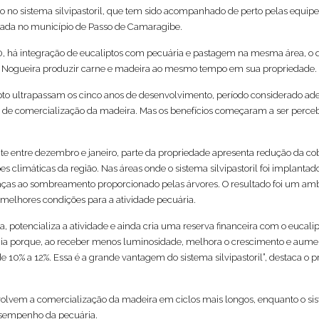
no sistema silvipastoril, que tem sido acompanhado de perto pelas equipe
zada no município de Passo de Camaragibe.
0, há integração de eucaliptos com pecuária e pastagem na mesma área, o
sé Nogueira produzir carne e madeira ao mesmo tempo em sua propriedade.
pto ultrapassam os cinco anos de desenvolvimento, período considerado a
es de comercialização da madeira. Mas os benefícios começaram a ser perce
te entre dezembro e janeiro, parte da propriedade apresenta redução da co
s climáticas da região. Nas áreas onde o sistema silvipastoril foi implantad
as ao sombreamento proporcionado pelas árvores. O resultado foi um am
 melhores condições para a atividade pecuária.
, potencializa a atividade e ainda cria uma reserva financeira com o eucalip
a porque, ao receber menos luminosidade, melhora o crescimento e aume
 10% a 12%. Essa é a grande vantagem do sistema silvipastoril”, destaca o p
volvem a comercialização da madeira em ciclos mais longos, enquanto o si
esempenho da pecuária.