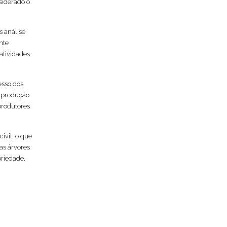
siderado o
s análise
nte
atividades
esso dos
a produção
produtores
ivil, o que
as árvores
priedade,