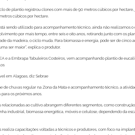
iclo de plantio registrou clones com mais de 90 metros cúbicos por hectare, 
etros cúbicos por hectare.
está sendo utilizado para acompanhamento técnico, ainda não realizamos o 
vimento por mais tempo, entre seis e oito anos, retirando junto com os pla
ade da madeira, o ciclo muda. Para biomassa e energia, pode ser de cinco a
tuma ser maior”, explica o produtor.
IEA e a Embrapa Tabuleiros Costeiros, vem acompanhando plantio de eucal
los
ável em Alagoas, diz Sebrae
 de chuvas regular na Zona da Mata e acompanhamento técnico, a atividad
 para os próximos anos.
relacionadas ao cultivo abrangem diferentes segmentos, como construção 
enha industrial, biomassa energética, móveis e celulose, dependendo da esc
 realiza capacitações voltadas a técnicos e produtores, com foco na implan