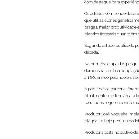
com destaque para experiênc
Os estudos vêm sendo desenvo
que utiliza clones geneticam
pragas, maior produtividade 
plantios florestais quanto em
Segundo estudo publicado pel
década.
Na primeira etapa das pesquis
demonstraram boa adaptação 
a 100, já incorporando o siste
A partir dessa parceria, fora
Atualmente, existem áreas d
resultados seguem sendo mon
Produtor José Nogueira impla
Alagoas, e hoje produz madei
Produtor aposta no cultivo de