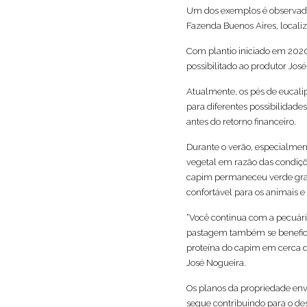
Um dos exemplos é observado 
Fazenda Buenos Aires, locali
Com plantio iniciado em 202
possibilitado ao produtor Jo
Atualmente, os pés de eucali
para diferentes possibilidad
antes do retorno financeiro.
Durante o verão, especialmen
vegetal em razão das condiçõe
capim permaneceu verde graç
confortável para os animais e
“Você continua com a pecuária
pastagem também se benefici
proteína do capim em cerca de
José Nogueira.
Os planos da propriedade en
segue contribuindo para o d