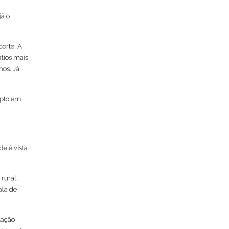
já o
corte. A
ntios mais
nos. Já
ipto em
e é vista
rural,
ala de
tação