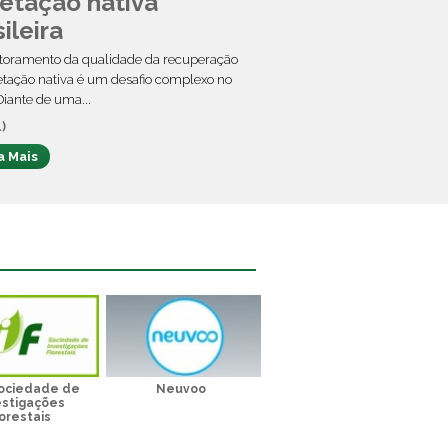
etação nativa
ileira
toramento da qualidade da recuperação
tação nativa é um desafio complexo no
 Diante de uma...
)
a Mais
Sociedade de
Neuvoo
estigações
orestais