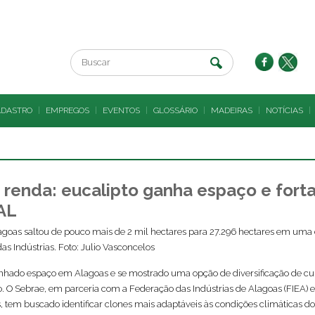
ADASTRO
|
EMPREGOS
|
EVENTOS
|
GLOSSÁRIO
|
MADEIRAS
|
NOTÍCIAS
|
e renda: eucalipto ganha espaço e fort
AL
goas saltou de pouco mais de 2 mil hectares para 27.296 hectares em uma
s Indústrias. Foto: Julio Vasconcelos
anhado espaço em Alagoas e se mostrado uma opção de diversificação de cu
. O Sebrae, em parceria com a Federação das Indústrias de Alagoas (FIEA) e
 tem buscado identificar clones mais adaptáveis às condições climáticas do