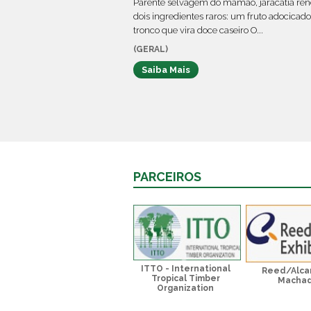
Parente selvagem do mamão, jaracatiá re
dois ingredientes raros: um fruto adocicad
tronco que vira doce caseiro O...
(GERAL)
Saiba Mais
PARCEIROS
ITTO - International
Reed/Alca
Tropical Timber
Macha
Organization