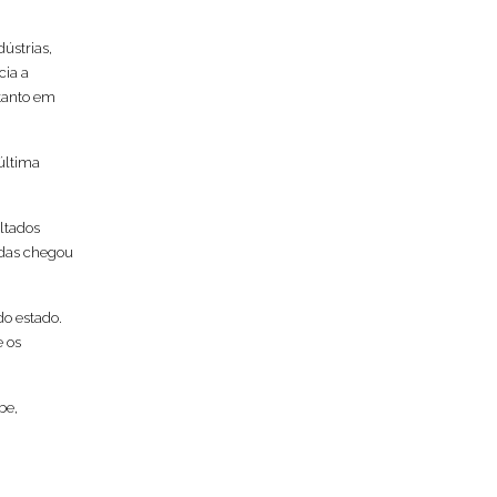
ústrias,
cia a
 tanto em
última
ultados
adas chegou
do estado.
 os
be,