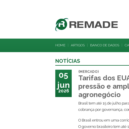
HOME
|
ARTIGOS
|
BANCO DE DADOS
|
C
NOTÍCIAS
(MERCADO)
05
Tarifas dos EU
jun
pressão e ampl
2026
agronegócio
Brasil tem até 15 de julho pa
cobrança por governança, com
O Brasil entrou em uma corrid
O governo brasileiro tem até