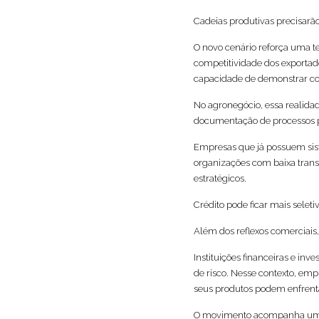
Cadeias produtivas precisarão
O novo cenário reforça uma t
competitividade dos exporta
capacidade de demonstrar con
No agronegócio, essa realida
documentação de processos p
Empresas que já possuem sist
organizações com baixa trans
estratégicos.
Crédito pode ficar mais seleti
Além dos reflexos comerciais,
Instituições financeiras e in
de risco. Nesse contexto, em
seus produtos podem enfrenta
O movimento acompanha uma 