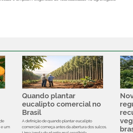
Quando plantar
Nov
eucalipto comercial no
reg
Brasil
rec
veg
nde
A definição de quando plantar eucalipto
o e um
comercial começa antes da abertura dos sulcos.
bras
Uma janela de plantio mal escolhida...