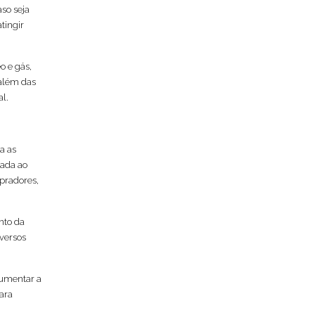
aso seja
tingir
o e gás,
 além das
al.
a as
nada ao
pradores,
nto da
versos
aumentar a
ara