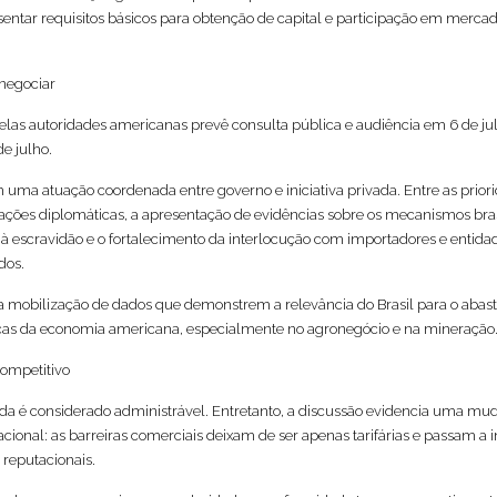
sentar requisitos básicos para obtenção de capital e participação em merca
 negociar
las autoridades americanas prevê consulta pública e audiência em 6 de ju
de julho.
m uma atuação coordenada entre governo e iniciativa privada. Entre as prior
ações diplomáticas, a apresentação de evidências sobre os mecanismos bras
à escravidão e o fortalecimento da interlocução com importadores e entida
dos.
mobilização de dados que demonstrem a relevância do Brasil para o abas
icas da economia americana, especialmente no agronegócio e na mineração
competitivo
nda é considerado administrável. Entretanto, a discussão evidencia uma m
acional: as barreiras comerciais deixam de ser apenas tarifárias e passam a 
e reputacionais.