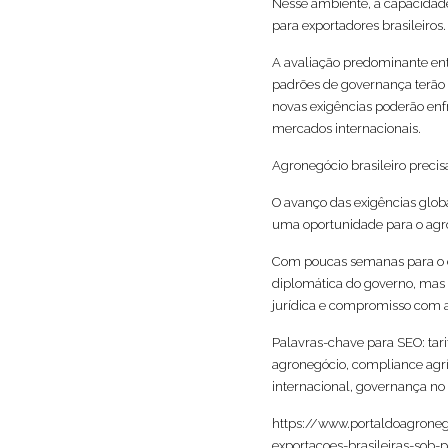
Nesse ambiente, a capacidade
para exportadores brasileiros.
A avaliação predominante ent
padrões de governança terão
novas exigências poderão enfr
mercados internacionais.
Agronegócio brasileiro prec
O avanço das exigências glob
uma oportunidade para o agro
Com poucas semanas para o e
diplomática do governo, mas
jurídica e compromisso com a
Palavras-chave para SEO: tarif
agronegócio, compliance agríc
internacional, governança no
https://www.portaldoagroneg
exportacoes-brasileiras-sob