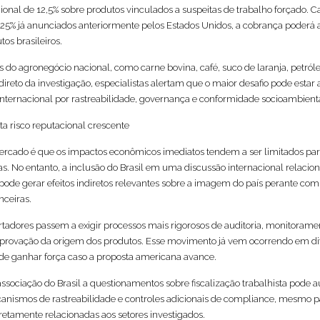
cional de 12,5% sobre produtos vinculados a suspeitas de trabalho forçado. C
% já anunciados anteriormente pelos Estados Unidos, a cobrança poderá a
os brasileiros.
 do agronegócio nacional, como carne bovina, café, suco de laranja, petróle
reto da investigação, especialistas alertam que o maior desafio pode estar
a internacional por rastreabilidade, governança e conformidade socioambient
ta risco reputacional crescente
mercado é que os impactos econômicos imediatos tendem a ser limitados par
as. No entanto, a inclusão do Brasil em uma discussão internacional relacio
pode gerar efeitos indiretos relevantes sobre a imagem do país perante com
nceiras.
rtadores passem a exigir processos mais rigorosos de auditoria, monitorame
provação da origem dos produtos. Esse movimento já vem ocorrendo em di
de ganhar força caso a proposta americana avance.
 associação do Brasil a questionamentos sobre fiscalização trabalhista pode 
ecanismos de rastreabilidade e controles adicionais de compliance, mesmo p
etamente relacionadas aos setores investigados.