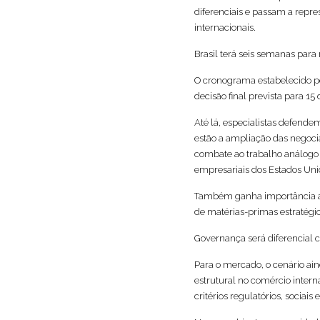
diferenciais e passam a repre
internacionais.
Brasil terá seis semanas para
O cronograma estabelecido pe
decisão final prevista para 15 
Até lá, especialistas defende
estão a ampliação das negoci
combate ao trabalho análogo 
empresariais dos Estados Uni
Também ganha importância a 
de matérias-primas estratég
Governança será diferencial 
Para o mercado, o cenário ai
estrutural no comércio intern
critérios regulatórios, sociais 