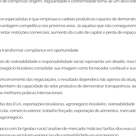
 de comprovar origem, regularidade e conformidade torna-se um ativo est
re especialistas é que empresas e cadeias produtivas capazes de demonstr
 vantagem competitiva nos próximos anos. Já aquelas que não conseguirem
entar restrições comerciais, aumento do custo de capital e perda de espaço
isa transformar compliance em oportunidade
ais de rastreabilidade e responsabilidade social representa um desafio, m
negócio brasileiro consolidar sua imagem como fornecedor confiável e sus
ncerramento das negociações, o resultado dependerá não apenas da atua
 também da capacidade do setor produtivo de demonstrar transparência, s
s melhores práticas internacionais.
as dos EUA, exportações brasileiras, agronegócio brasileiro, rastreabilidade
ola, comércio exterior, trabalho forçado, exportação de alimentos, mercad
 agronegócio.
ocio.com.br/gestao-rural/analise-de-mercado/noticias/tarifas-dos-eua-c
-pressao-e-ampliam-exigencias-de-rastreabilidade-no-agronegocio