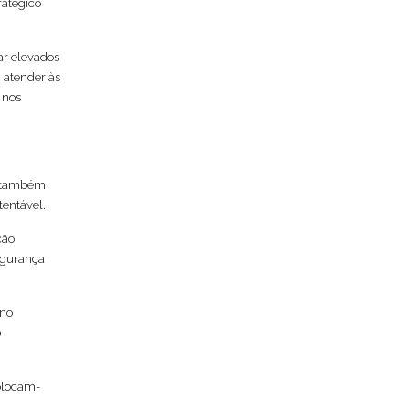
ratégico
ar elevados
 atender às
 nos
as também
tentável.
ção
egurança
 no
o
olocam-