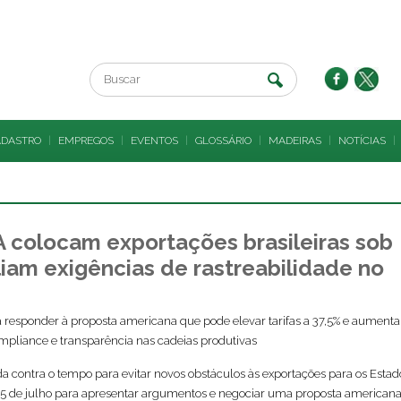
ADASTRO
|
EMPREGOS
|
EVENTOS
|
GLOSSÁRIO
|
MADEIRAS
|
NOTÍCIAS
|
A colocam exportações brasileiras sob
iam exigências de rastreabilidade no
ra responder à proposta americana que pode elevar tarifas a 37,5% e aumenta
pliance e transparência nas cadeias produtivas
a contra o tempo para evitar novos obstáculos às exportações para os Estad
 15 de julho para apresentar argumentos e negociar uma proposta american