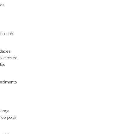
dos
lho, com
idades
ileiros de
des
tecimento
.
udança
incorporar