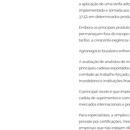
a aplicação de uma tarifa adi
implementada e somada aos 25
37,5% em determinados produt
Embora os principais produtos
permaneçam fora do escopo di
tarifas: a crescente exigênci
Agronegócio brasileiro enfren
A avaliação de analistas de 
principais cadeias exportador
combate ao trabalho forçado 
investidores e instituições fina
O principal receio é que impo
cadeia de suprimentos e com
mercados internacionais e po
Para especialistas, a simples
pressão por certificações, m
empresas que não estejam dir