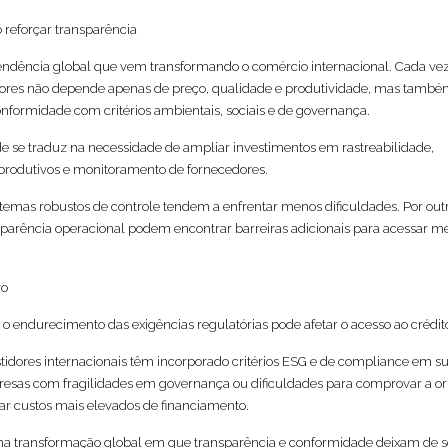
 reforçar transparência
endência global que vem transformando o comércio internacional. Cada vez
dores não depende apenas de preço, qualidade e produtividade, mas també
formidade com critérios ambientais, sociais e de governança.
de se traduz na necessidade de ampliar investimentos em rastreabilidade,
rodutivos e monitoramento de fornecedores.
emas robustos de controle tendem a enfrentar menos dificuldades. Por outr
parência operacional podem encontrar barreiras adicionais para acessar m
vo
 o endurecimento das exigências regulatórias pode afetar o acesso ao crédit
vestidores internacionais têm incorporado critérios ESG e de compliance em s
presas com fragilidades em governança ou dificuldades para comprovar a o
r custos mais elevados de financiamento.
transformação global em que transparência e conformidade deixam de s