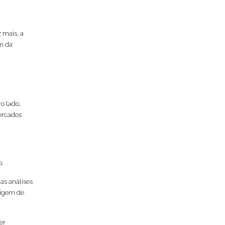
 mais, a
m da
o lado,
ercados
o.
uas análises
rigem de
er