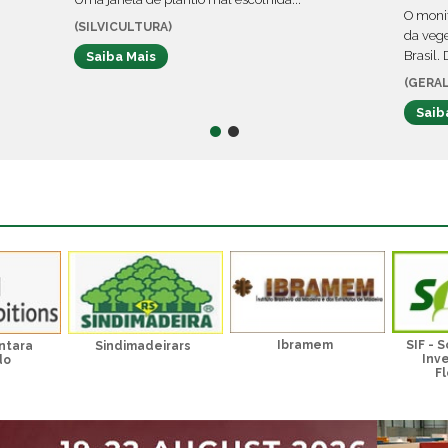
O moni
(SILVICULTURA)
da vege
Brasil.
Saiba Mais
(GERAL
Saib
Ibramem
SIF - 
ntara
Sindimadeirars
Inv
do
Fl