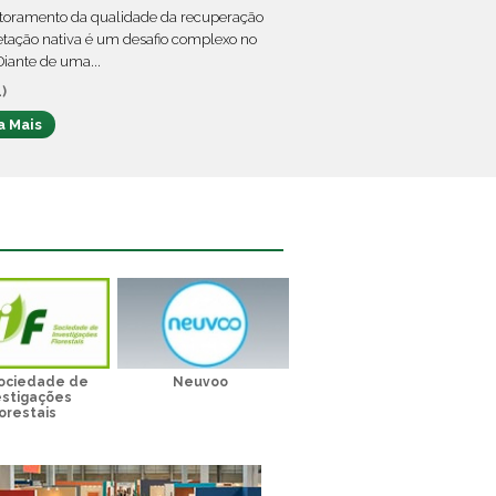
toramento da qualidade da recuperação
tação nativa é um desafio complexo no
 Diante de uma...
)
a Mais
Sociedade de
Neuvoo
estigações
orestais