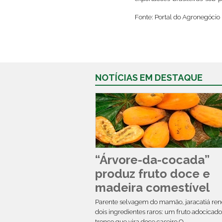
Fonte: Portal do Agronegócio
NOTÍCIAS EM DESTAQUE
“Árvore-da-cocada”
produz fruto doce e
madeira comestível
Parente selvagem do mamão, jaracatiá re
dois ingredientes raros: um fruto adocicad
tronco que vira doce caseiro O...