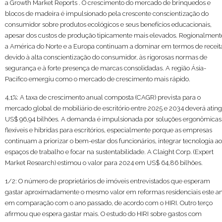
a Growth Market Reports . O crescimento do mercado de brinquedos e
blocos de madeira é impulsionado pela crescente conscientização do
consumidor sobre produtos ecológicos e seus benefícios educacionais,
apesar dos custos de produção tipicamente mais elevados. Regionalment
a América do Norte e a Europa continuam a dominar em termos de receit
devido à alta conscientização do consumidor, às rigorosas normas de
segurança e à forte presença de marcas consolidadas. A região Ásia-
Pacífico emergiu como o mercado de crescimento mais rápido.
4,1%: A taxa de crescimento anual composta (CAGR) prevista para o
mercado global de mobiliário de escritório entre 2025 e 2034 deverá ating
US$ 96,94 bilhões. A demanda é impulsionada por soluções ergonômicas
flexíveis e híbridas para escritórios, especialmente porque as empresas
continuam a priorizar o bem-estar dos funcionários, integrar tecnologia a
espaços de trabalho e focar na sustentabilidade. A Claight Corp. (Expert
Market Research) estimou o valor para 2024 em US$ 64,86 bilhões.
1/2: O número de proprietários de imóveis entrevistados que esperam
gastar aproximadamente o mesmo valor em reformas residenciais este a
em comparação com o ano passado, de acordo com o HIRI. Outro terço
afirmou que espera gastar mais. O estudo do HIRI sobre gastos com