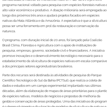
programa nacional voltado para pesquisa com espécies florestais nativas 
alto valor econômico e produtivo. A doação milionária será empregada ao
longo dos próximos três anos e ajudará projetos focados em espécies
nativas da Mata Atlântica e da Amazônia. A expectativa é que a silvicultur
possa ser uma ferramenta em prol da restauração e conservação da
natureza.
O programa, com duração inicial de 20 anos, foi lançado pela Coalizão
Brasil Clima, Florestas e Agricultura com o apoio de instituições de
pesquisa, empresas, governo, sociedade civil e financiadores. A iniciativa
promove inovações e o desenvolvimento tecnológico necessário para o
estabelecimento da silvicultura de espécies nativas em escala comparáve
à dos principais setores agroindustriais brasileiros.
Parte dos recursos será destinada às atividades de pesquisa do Parque
Científico Tecnológico do Sul da Bahia (PCTSul), que realiza a coleta de
dados e estudos em um campo experimental implantado nas últimas
décadas, além da elaboração de mapas de áreas prioritárias para o planti
de espécies nativas, modelos de negócios e propostas de melhoria da
gestão e conservação de áreas protegidas. Uma das iniciativas do progra
é o desenvolvimento e divulgação de modelos de silvicultura de nativas e