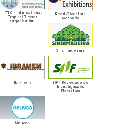
ITTO - International
Reed/Alcantara
Tropical Timber
Machado
Organization
Sindimadeirars
Ibramem
SIF - Sociedade de
Investigações
Florestais
Neuvoo