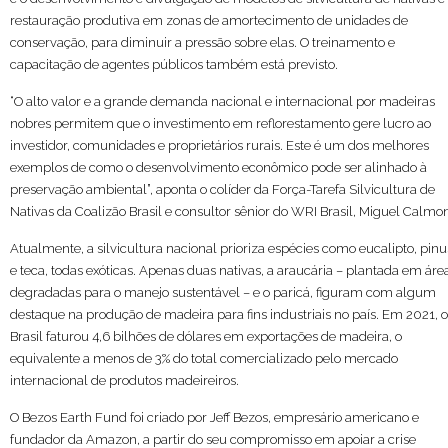
restauração produtiva em zonas de amortecimento de unidades de
conservação, para diminuir a pressão sobre elas. O treinamento e
capacitação de agentes públicos também está previsto.
“O alto valor e a grande demanda nacional e internacional por madeiras
nobres permitem que o investimento em reflorestamento gere lucro ao
investidor, comunidades e proprietários rurais. Este é um dos melhores
exemplos de como o desenvolvimento econômico pode ser alinhado à
preservação ambiental”, aponta o colíder da Força-Tarefa Silvicultura de
Nativas da Coalizão Brasil e consultor sênior do WRI Brasil, Miguel Calmo
Atualmente, a silvicultura nacional prioriza espécies como eucalipto, pinu
e teca, todas exóticas. Apenas duas nativas, a araucária – plantada em áre
degradadas para o manejo sustentável – e o paricá, figuram com algum
destaque na produção de madeira para fins industriais no país. Em 2021, o
Brasil faturou 4,6 bilhões de dólares em exportações de madeira, o
equivalente a menos de 3% do total comercializado pelo mercado
internacional de produtos madeireiros.
O Bezos Earth Fund foi criado por Jeff Bezos, empresário americano e
fundador da Amazon, a partir do seu compromisso em apoiar a crise