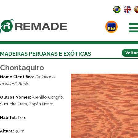
MADEIRAS PERUANAS E EXÓTICAS
Voltar
Chontaquiro
Nome Científico:
Diplotropis
maritiusii, Benth.
Outros Nomes:
Arenillo, Congrio,
Sucupira Preta, Zapán Negro
Habitat:
Peru
Altura:
30 m