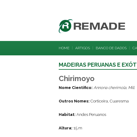
HOME
|
ARTIGOS
|
BANCO DE DADOS
|
C
MADEIRAS PERUANAS E EXÓT
Chirimoyo
Nome Científico:
Annona cherimola, Mill.
Outros Nomes:
Corticeira, Cuaresma
Habitat:
Andes Peruanos
Altura:
15 m