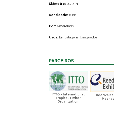
Diâmetro:
0,70 m
Densidade:
0,66
Cor:
Amarelado
Usos:
Embalagens, brinquedos
PARCEIROS
ITTO - International
Reed/Alca
Tropical Timber
Macha
Organization