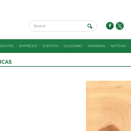
ADASTRO
|
EMPREGOS
|
EVENTOS
|
GLOSSÁRIO
|
MADEIRAS
|
NOTÍCIAS
|
ICAS