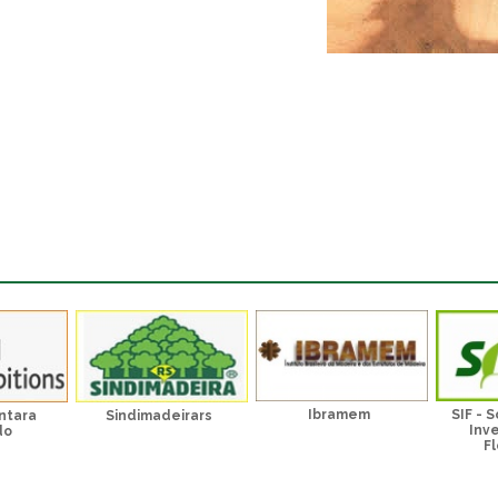
Ibramem
SIF - 
ntara
Sindimadeirars
Inv
do
Fl