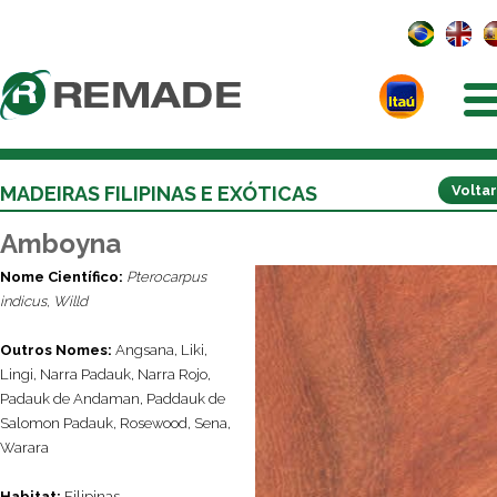
MADEIRAS FILIPINAS E EXÓTICAS
Voltar
Amboyna
Nome Científico:
Pterocarpus
indicus, Willd
Outros Nomes:
Angsana, Liki,
Lingi, Narra Padauk, Narra Rojo,
Padauk de Andaman, Paddauk de
Salomon Padauk, Rosewood, Sena,
Warara
Habitat:
Filipinas