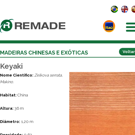
MADEIRAS CHINESAS E EXÓTICAS
Voltar
Keyaki
Nome Científico:
Zelkova serrata,
Makino.
Habitat:
China
Altura:
36 m
Diâmetro:
1,20 m
Densidade:
0,62