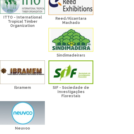
ITTO - International
Reed/Alcantara
Tropical Timber
Machado
Organization
Sindimadeirars
Ibramem
SIF - Sociedade de
Investigações
Florestais
Neuvoo