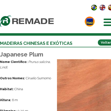
MADEIRAS CHINESAS E EXÓTICAS
Voltar
Japanese Plum
Nome Científico:
Prunus salicina,
Lindl.
Outros Nomes:
Ciruelo Sumomo
Habitat:
China
Altura:
6 m
Diâmetro:
0,30 m