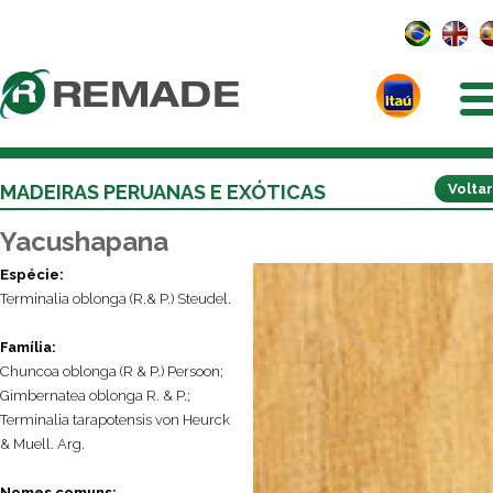
MADEIRAS PERUANAS E EXÓTICAS
Voltar
Yacushapana
Espécie:
Terminalia oblonga (R.& P.) Steudel.
Família:
Chuncoa oblonga (R & P.) Persoon;
Gimbernatea oblonga R. & P.;
Terminalia tarapotensis von Heurck
& Muell. Arg.
Nomes comuns: