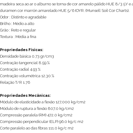
madeira seca ao ar o alburno se torna de cor amarelo pálido HUE 8/3 5Y e 
duramen cor marrón amarelado HUE 5/6 IOYR. (Munsell Soil Cor Charts).
Odor : Distinto e agradable
Brilho : Médio a alto
Grão : Reto e regular
Textura : Média a fina
Propriedades Físicas:
Densidade básica 0.73 gr/cm3
Contração tangencial 8.59 %
Contração radial 4.93 %
Contração volumétrica 12.30 %
Relação T/R 1.76
Propriedades Mecânicas:
Módulo de elasticidade a flexão 127,000 kg/cm2
Módulo de ruptura a flexão 807.0 kg/cm2
Compressão paralela (RM) 472.0 kg/cm2
Compressão perpendicular (ELP) 96.0 kg/c m2
Corte paralelo ao das fibras 111.0 kg/c m2