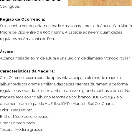
Caxinguba.
Região de Ocorrência:
Se encontra nos departamentos de Amazonas, Loreto, Huánuco, San Martín
Madre de Dios, entre 0 e 500 msnm. A Espécie existe em quantidades
regulares na Amazonia do Peru.
Árvore:
Alcança mais de 40 m de altura e uns 150 cm de diâmetro; tronco circular.
Características da Madeira:
Cor : O tronco recém cortado apresenta as capas externas de madeira
(alburno) de cor creme similar a das capas internas (duramen) e de forma
regular, observando-se entre ambas capas em grande contraste de cor. Na
madeira seca ao ar o alburno se torna de cor branco HUE 8/2 2.5Y e o
duramen marrom pálido HUE 8/4 IOYR. (Munsell Soil Cor Charts).
Odor : Não Distinto.
Brilho : Moderado a elevado.
Grão : Entrecruzado.
Textura : Média a gruesa.