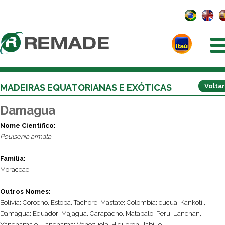
MADEIRAS EQUATORIANAS E EXÓTICAS
Voltar
Damagua
Nome Científico:
Poulsenia armata
Família:
Moraceae
Outros Nomes:
Bolívia: Corocho, Estopa, Tachore, Mastate; Colômbia: cucua, Kankotii,
Damagua; Equador: Majagua, Carapacho, Matapalo; Peru: Lanchán,
Yanchama o Llanchama; Venezuela: Higueron, Jabillo