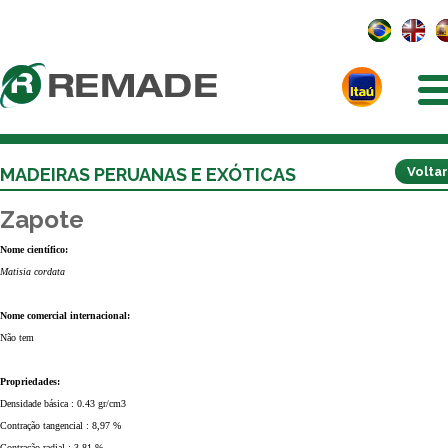
MADEIRAS PERUANAS E EXÓTICAS
Voltar
Zapote
Nome científico:
Matisia cordata
Nome comercial internacional:
Não tem
Propriedades:
Densidade básica : 0.43 gr/cm3
Contração tangencial : 8,97 %
Contração radial : 3.81 %