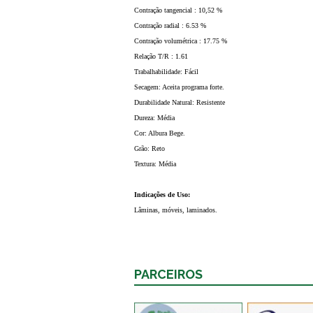
Contração tangencial : 10,52 %
Contração radial : 6.53 %
Contração volumétrica : 17.75 %
Relação T/R : 1.61
Trabalhabilidade: Fácil
Secagem: Aceita programa forte.
Durabilidade Natural: Resistente
Dureza: Média
Cor: Albura Bege.
Grão: Reto
Textura: Média
Indicações de Uso:
Lâminas, móveis, laminados.
PARCEIROS