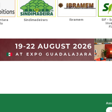
Ibramem
SIF - 
ntara
Sindimadeirars
Inv
do
Fl
Ass