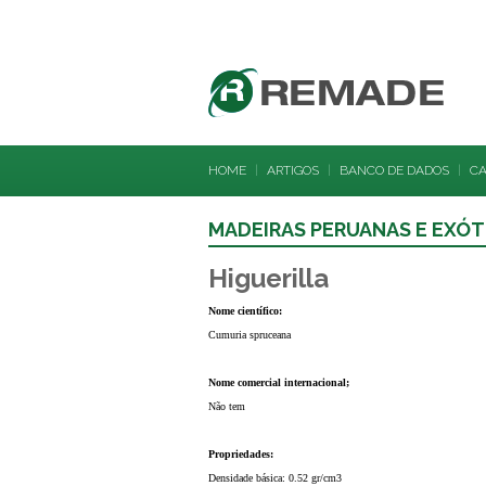
HOME
|
ARTIGOS
|
BANCO DE DADOS
|
C
MADEIRAS PERUANAS E EXÓT
Higuerilla
Nome científico:
Cumuria spruceana
Nome comercial internacional;
Não tem
Propriedades:
Densidade básica: 0.52 gr/cm3