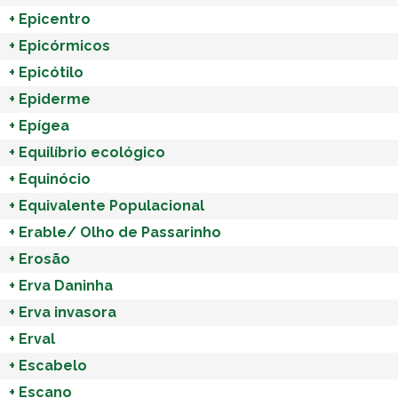
+
Epicentro
+
Epicórmicos
+
Epicótilo
+
Epiderme
+
Epígea
+
Equilíbrio ecológico
+
Equinócio
+
Equivalente Populacional
+
Erable/ Olho de Passarinho
+
Erosão
+
Erva Daninha
+
Erva invasora
+
Erval
+
Escabelo
+
Escano