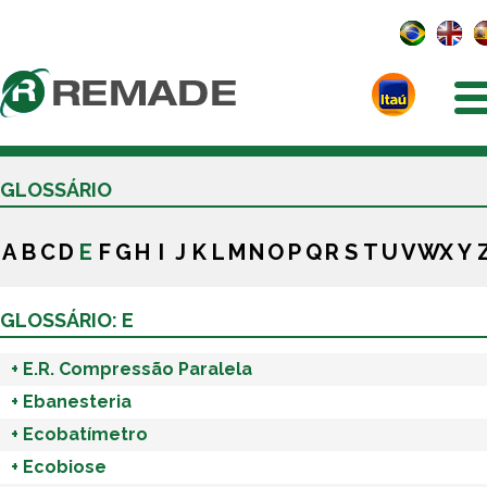
GLOSSÁRIO
A
B
C
D
E
F
G
H
I
J
K
L
M
N
O
P
Q
R
S
T
U
V
W
X
Y
GLOSSÁRIO: E
+
E.R. Compressão Paralela
+
Ebanesteria
+
Ecobatímetro
+
Ecobiose