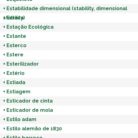
+
Estabilidade dimensional (stability, dimensional
stability)
+
Estaca
+
Estação Ecológica
+
Estante
+
Esterco
+
Estere
+
Esterilizador
+
Estério
+
Estiada
+
Estiagem
+
Esticador de cinta
+
Esticador de mola
+
Estilo adam
+
Estilo alemão de 1830
+
Estilo barroco